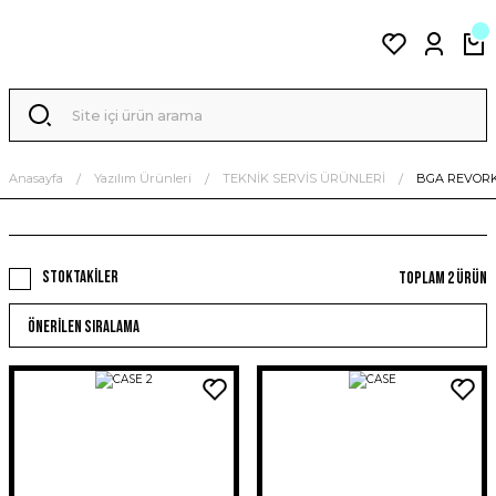
Anasayfa
Yazılım Ürünleri
TEKNİK SERVİS ÜRÜNLERİ
BGA REVOR
Stoktakiler
Toplam 2 ürün