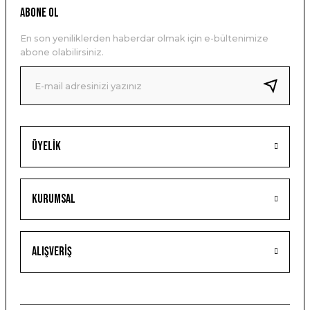
ABONE OL
En son yeniliklerden haberdar olmak için e-bültenimize
abone olabilirsiniz.
Üyelik
Kurumsal
Alışveriş