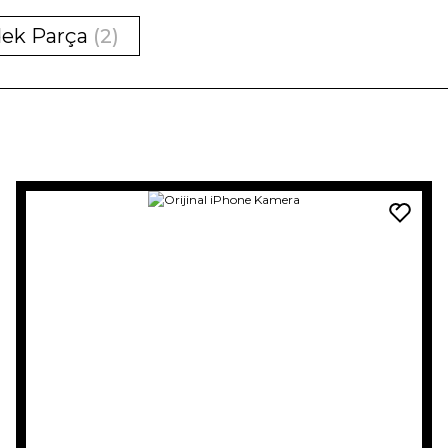
dek Parça
(2)