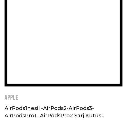
Apple
AirPods1nesil -AirPods2-AirPods3-
AirPodsPro1 -AirPodsPro2 Şarj Kutusu
Sadece Kutu