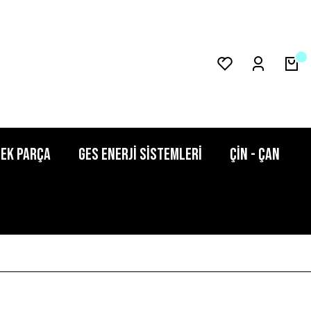
dek Parça
GES Enerji Sistemleri
ÇİN - ÇAN