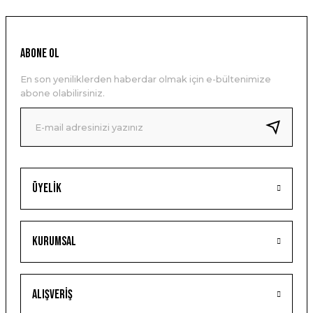
ABONE OL
En son yeniliklerden haberdar olmak için e-bültenimize
abone olabilirsiniz.
Üyelik
Kurumsal
Alışveriş