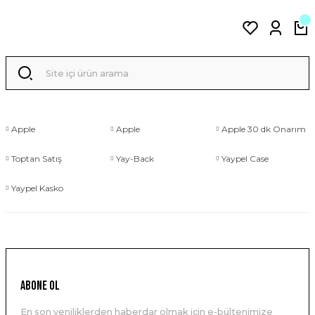
Apple
Apple
Apple 30 dk Onarım
Toptan Satış
Yay-Back
Yaypel Case
Yaypel Kasko
ABONE OL
En son yeniliklerden haberdar olmak için e-bültenimize