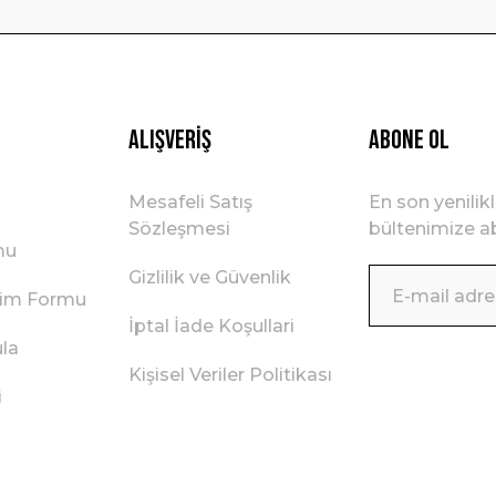
Alışveriş
ABONE OL
Mesafeli Satış
En son yenilik
Sözleşmesi
bültenimize ab
mu
Gizlilik ve Güvenlik
irim Formu
İptal İade Koşullari
ula
Kişisel Veriler Politikası
i