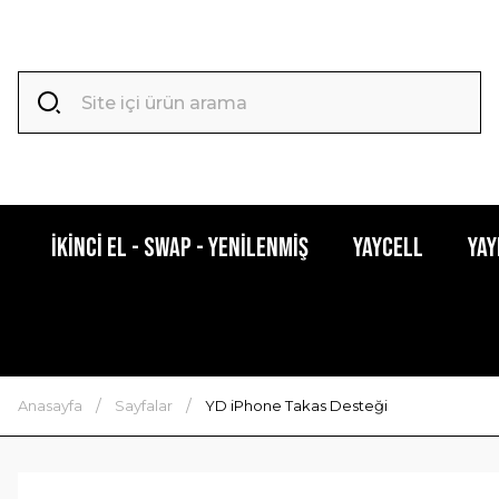
İkinci El - Swap - Yenilenmiş
YAYCELL
Yay
Anasayfa
Sayfalar
YD iPhone Takas Desteği