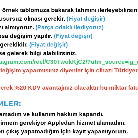
i örnek tablomuza bakarak tahmini ilerleyebilirsin
kusursuz olması gerekir.
(Fiyat değişir)
ızı almıyoruz.
(Parça odaklı ilerliyoruz)
sa değişim yapılır.
(Fiyat değişir)
gereklidir.
(Fiyat değişir)
ise gelerek bilgi alabilirsiniz.
stagram.com/reel/C30TwokKjC2/?utm_source=ig
değişim yaparmısınız diyenler için cihazı Türkiye
eserek %20 KDV avantajınız olacaktır b
u miktar fat
MLER:
apamadım ve kullanım hakkım kapandı.
iştirmem gerekiyor Appledan hizmet alamadım.
Ben çıkış yapamadığım için kayıt yapamıyorum.