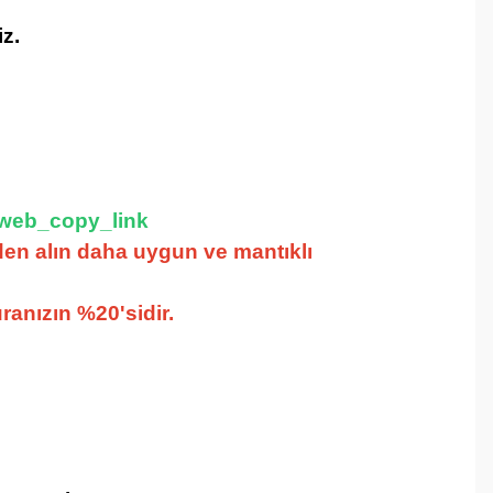
iz.
_web_copy_link
den alın
daha uygun ve mantıklı
uranızın %20'sidir.