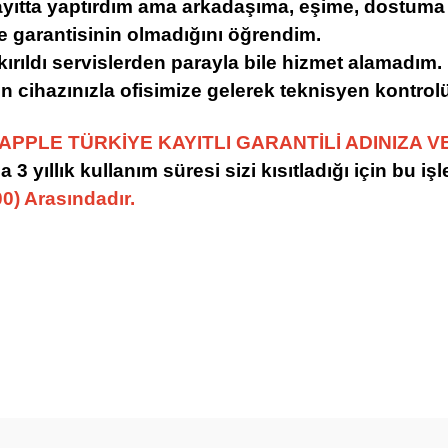
Kayıtta yaptırdım ama arkadaşıma, eşime, dostum
e garantisinin olmadığını öğrendim.
ırıldı servislerden parayla bile hizmet alamadım.
için cihazınızla ofisimize gelerek teknisyen kontro
PPLE TÜRKİYE KAYITLI GARANTİLİ ADINIZA VE
3 yıllık kullanım süresi sizi kısıtladığı için bu işl
00) Arasındadır.