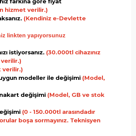
hız farkına göre fiyat
 hizmet verilir.)
caksanız.
(Kendiniz e-Devlette
iz linkten yapıyorsunuz
zı istiyorsanız.
(30.000tl cihazınız
erilir.)
erilir.)
uygun modeller ile değişimi
(Model,
 anakart değişimi
(Model, GB ve stok
değişimi
(0 - 150.000tl arasındadır
 sorular boşa sormayınız. Teknisyen