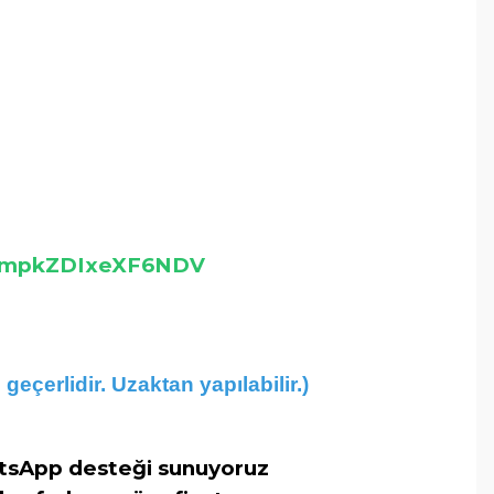
h=cmpkZDIxeXF6NDV
n geçer
lidir. Uzaktan yapılabilir.)
hatsApp desteği sunuyoruz