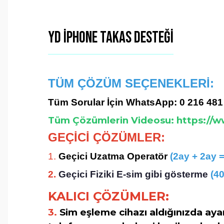
YD iPhone Takas Desteği
TÜM ÇÖZÜM SEÇENEKLERİ:
Tüm
Sorular İçin WhatsApp: 0 216 481
Tüm Çözümlerin Videosu:
https://
GEÇİCİ ÇÖZÜMLER:
1.
Geçici Uzatma Operatör 
(2ay + 2ay =
2. 
Geçici Fiziki E-sim gibi gösterme 
(4
KALICI ÇÖZÜMLER:
3.
Sim eşleme cihazı aldığınızda aya