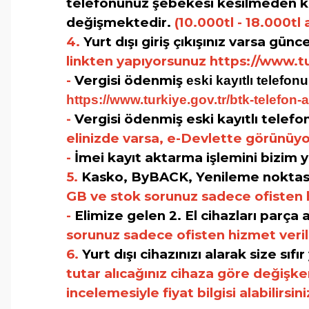
telefonunuz şebekesi kesilmeden kull
değişmektedir.
(10.000tl - 18.000t
4.
Yurt dışı giriş çıkışınız varsa gün
linkten yapıyorsunuz
https://www.tu
-
Vergisi ödenmiş
eski kayıtlı telefo
https://www.turkiye.gov.tr/btk-telefon-a
-
Vergisi ödenmiş eski kayıtlı tele
elinizde varsa, e-Devlette görünüyor
-
İmei kayıt aktarma işlemini bizim 
5.
Kasko, ByBACK, Yenileme noktası 
GB ve stok sorunuz sadece ofisten h
-
Elimize gelen 2. El cihazları parça 
sorunuz sadece ofisten hizmet verili
6.
Yurt dışı cihazınızı alarak size sı
tutar alıcağınız cihaza göre değişke
incelemesiyle fiyat bilgisi alabilirsin