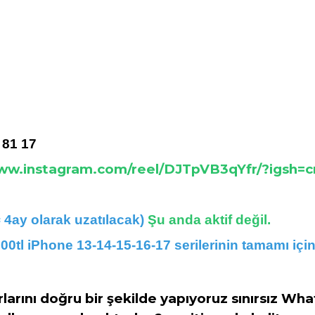
 81 17
www.instagram.com/reel/DJTpVB3qYfr/?igs
 4ay olarak uzatılacak) 
Şu anda aktif değil.
000tl iPhone 13-14-15-16-17 serilerinin tamamı içi
rlarını doğru bir şekilde yapıyoruz sınırsız W