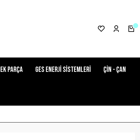
dek Parça
GES Enerji Sistemleri
ÇİN - ÇAN