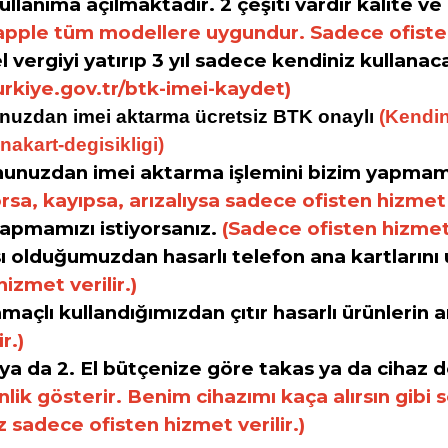
anıma açılmaktadır. 2 çeşiti vardır kalite ve 
l apple tüm modellere uygundur. Sadece ofisten
cel vergiyi yatırıp 3 yıl sadece kendiniz kullana
rkiye.gov.tr/btk-imei-kaydet
)
nunuzdan imei aktarma ü
cretsiz
BTK onay
l
ı
(Kendin
nakart-degisikligi
)
fonunuzdan
imei aktarma işlemini bizim yapmamı
sa, kayıpsa, arızalıysa sadece ofisten hizmet v
yapmamızı istiyorsanız.
(Sadece ofisten hizmet v
olduğumuzdan hasarlı telefon ana kartlarını 
izmet verilir.)
amaçlı kullandığımızdan çıtır hasarlı ürünlerin
r.)
fır ya da 2. El bütçenize göre takas ya da cihaz 
nlik gösterir. Benim cihazımı kaça alırsın gibi
iz sadece ofisten hizmet verilir.)