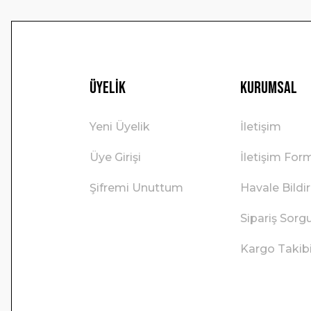
Üyelik
Kurumsal
Yeni Üyelik
İletişim
Üye Girişi
İletişim For
Şifremi Unuttum
Havale Bild
Sipariş Sorg
Kargo Takib