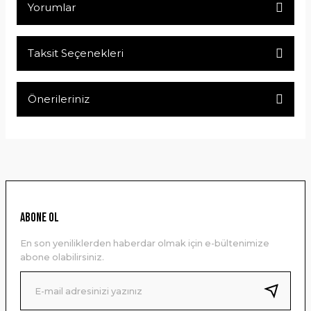
Yorumlar
Taksit Seçenekleri
Bu ürüne ilk yorumu siz yapın!
Önerileriniz
Yorum Yaz
Bu ürünün fiyat bilgisi, resim, ürün açıklamalarında ve diğer
konularda yetersiz gördüğünüz noktaları öneri formunu
kullanarak tarafımıza iletebilirsiniz.
Görüş ve önerileriniz için teşekkür ederiz.
Ürün resmi kalitesiz, bozuk veya görüntülenemiyor.
ABONE OL
Ürün açıklamasında eksik bilgiler bulunuyor.
En son yeniliklerden haberdar olmak için e-bültenimize
Ürün bilgilerinde hatalar bulunuyor.
abone olabilirsiniz.
Ürün fiyatı diğer sitelerden daha pahalı.
Bu ürüne benzer farklı alternatifler olmalı.