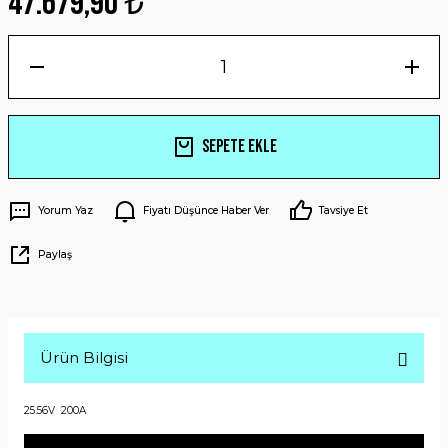
47.679,90 ₺
Sepete Ekle
Yorum Yaz
Fiyatı Düşünce Haber Ver
Tavsiye Et
Paylaş
Ürün Bilgisi
25.56V 200A