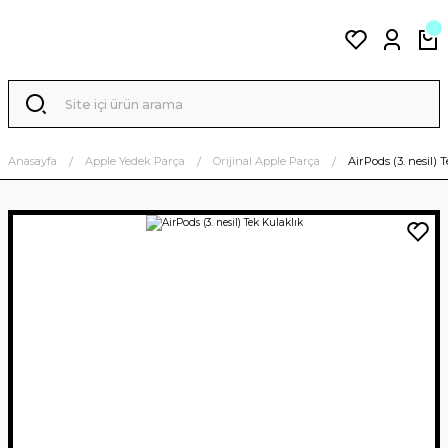
Anasayfa
Apple Yedek Parça
Orijinal Apple Parça
AirPods (3. nesil) 