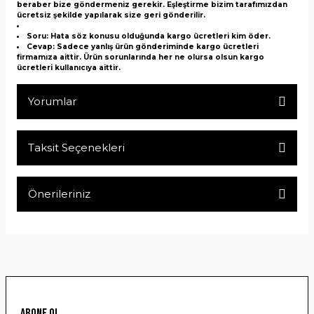
beraber bize göndermeniz gerekir. Eşleştirme bizim tarafımızdan
ücretsiz şekilde yapılarak size geri gönderilir.
Soru: Hata söz konusu olduğunda kargo ücretleri kim öder.
Cevap: Sadece yanlış ürün gönderiminde kargo ücretleri
firmamıza aittir. Ürün sorunlarında her ne olursa olsun kargo
ücretleri kullanıcıya aittir.
Yorumlar
Taksit Seçenekleri
Bu ürüne ilk yorumu siz yapın!
Önerileriniz
Yorum Yaz
Bu ürünün fiyat bilgisi, resim, ürün açıklamalarında ve diğer
konularda yetersiz gördüğünüz noktaları öneri formunu
kullanarak tarafımıza iletebilirsiniz.
Görüş ve önerileriniz için teşekkür ederiz.
Ürün resmi kalitesiz, bozuk veya görüntülenemiyor.
ABONE OL