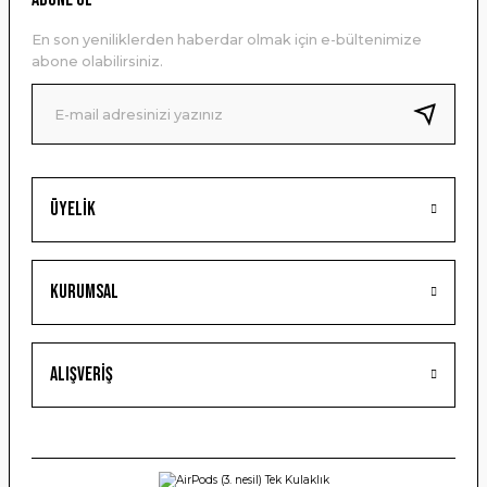
Ürün açıklamasında eksik bilgiler bulunuyor.
En son yeniliklerden haberdar olmak için e-bültenimize
Ürün bilgilerinde hatalar bulunuyor.
abone olabilirsiniz.
Ürün fiyatı diğer sitelerden daha pahalı.
Bu ürüne benzer farklı alternatifler olmalı.
Üyelik
Gönder
Kurumsal
Alışveriş