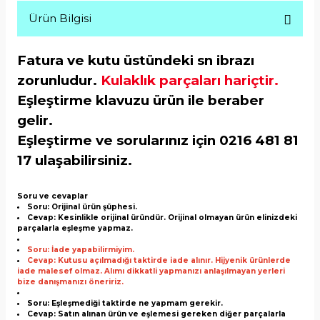
Ürün Bilgisi
Fatura ve kutu üstündeki sn ibrazı
zorunludur.
Kulaklık parçaları hariçtir.
Eşleştirme klavuzu ürün ile beraber
gelir.
Eşleştirme ve sorularınız için 0216 481 81
17 ulaşabilirsiniz.
Soru ve cevaplar
Soru: Orijinal ürün şüphesi.
Cevap: Kesinlikle orijinal üründür. Orijinal olmayan ürün elinizdeki
parçalarla eşleşme yapmaz.
Soru: İade yapabilirmiyim.
Cevap: Kutusu açılmadığı taktirde iade alınır. Hijyenik ürünlerde
iade malesef olmaz. Alımı dikkatli yapmanızı anlaşılmayan yerleri
bize danışmanızı öneririz.
Soru: Eşleşmediği taktirde ne yapmam gerekir.
Cevap: Satın alınan ürün ve eşlemesi gereken diğer parçalarla