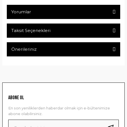
Yorumlar
Taksit Seçenekleri
Bu ürüne ilk yorumu siz yapın!
Önerileriniz
Yorum Yaz
Bu ürünün fiyat bilgisi, resim, ürün açıklamalarında ve diğer
konularda yetersiz gördüğünüz noktaları öneri formunu
kullanarak tarafımıza iletebilirsiniz.
Görüş ve önerileriniz için teşekkür ederiz.
Ürün resmi kalitesiz, bozuk veya görüntülenemiyor.
ABONE OL
Ürün açıklamasında eksik bilgiler bulunuyor.
En son yeniliklerden haberdar olmak için e-bültenimize
Ürün bilgilerinde hatalar bulunuyor.
abone olabilirsiniz.
Ürün fiyatı diğer sitelerden daha pahalı.
Bu ürüne benzer farklı alternatifler olmalı.