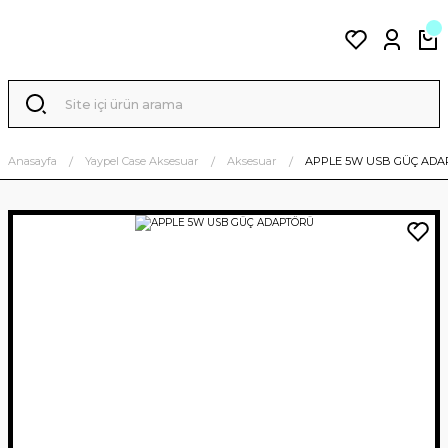
Anasayfa
Yaypel Case Aksesuar
Aksesuar
APPLE 5W USB GÜÇ AD