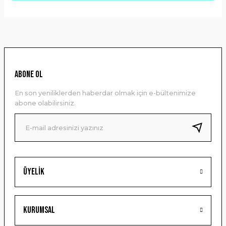
Bu ürünün fiyat bilgisi, resim, ürün açıklamalarında ve diğer
konularda yetersiz gördüğünüz noktaları öneri formunu
kullanarak tarafımıza iletebilirsiniz.
Görüş ve önerileriniz için teşekkür ederiz.
Ürün resmi kalitesiz, bozuk veya görüntülenemiyor.
ABONE OL
Ürün açıklamasında eksik bilgiler bulunuyor.
En son yeniliklerden haberdar olmak için e-bültenimize
Ürün bilgilerinde hatalar bulunuyor.
abone olabilirsiniz.
Ürün fiyatı diğer sitelerden daha pahalı.
Bu ürüne benzer farklı alternatifler olmalı.
Üyelik
Gönder
Kurumsal